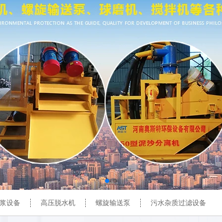
浆设备
高压脱水机
螺旋输送泵
污水杂质过滤设备