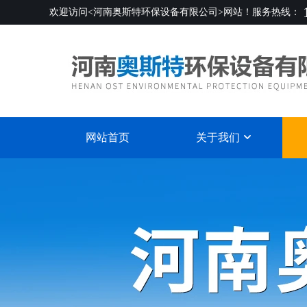
欢迎访问<河南奥斯特环保设备有限公司>网站！
服务热线：
网站首页
关于我们