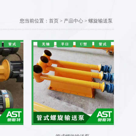
您当前位置：
首页
>
产品中心
>
螺旋输送泵